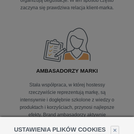
organizują degustacje. W ten sposób często
zaczyna się prawdziwa relacja klient-marka.
AMBASADORZY MARKI
Stała współpraca, w której hostessy
rzeczywiście reprezentują markę, są
intensywnie i dogłębnie szkolone z wiedzy o
produktach i korzyściach, przynosi najlepsze
efekty. Brand ambasadorzy aktywnie
komunikują się z przedstawicielami
USTAWIENIA PLIKÓW COOKIES
×
handlowymi klienta.