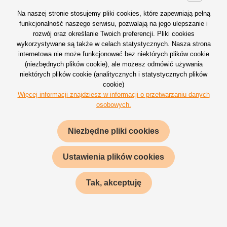
Na naszej stronie stosujemy pliki cookies, które zapewniają pełną
funkcjonalność naszego serwisu, pozwalają na jego ulepszanie i
rozwój oraz określanie Twoich preferencji. Pliki cookies
wykorzystywane są także w celach statystycznych. Nasza strona
internetowa nie może funkcjonować bez niektórych plików cookie
(niezbędnych plików cookie), ale możesz odmówić używania
niektórych plików cookie (analitycznych i statystycznych plików
cookie)
Więcej informacji znajdziesz w informacji o przetwarzaniu danych
KONKURSY KONSUMENCKIE
osobowych.
Opracowujemy koncepcję kreatywną i
Niezbędne pliki cookies
mechanizm aktywacji. W zależności od skali,
wykorzystujemy następujące kanały
Ustawienia plików cookies
komunikacji: SMS, nośniki reklamowe w
sieci sprzedaży, stoiska i ekspozytory, SMM -
Tak, akceptuję
media społecznościowe. Następnie
organizujemy wręczenie oraz merytoryczną i
techniczną obsługę nagród.