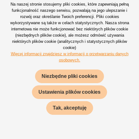
społecznościowych;
Na naszej stronie stosujemy pliki cookies, które zapewniają pełną
funkcjonalność naszego serwisu, pozwalają na jego ulepszanie i
iii.
Twoje ustawienia
, w szczególności
rozwój oraz określanie Twoich preferencji. Pliki cookies
wykorzystywane są także w celach statystycznych. Nasza strona
dane profilu, ustawienia subskrypcji newsletterów,
internetowa nie może funkcjonować bez niektórych plików cookie
katalogów, informacji prasowych, członkostwa w
(niezbędnych plików cookie), ale możesz odmówić używania
programach lojalnościowych, śledzonych ofert, oceny
niektórych plików cookie (analitycznych i statystycznych plików
produktów i usług, wypełnionych ankiet itp.;
cookie)
Więcej informacji znajdziesz w informacji o przetwarzaniu danych
osobowych.
iv.
dane dotyczące Twoich zamówień
, w
szczególności dane o zamówionych produktach
Niezbędne pliki cookies
i usługach, sposobie świadczenia tych produktów i usług,
dane dotyczące płatności, dane dotyczące reklamacji itp.;
Ustawienia plików cookies
v. dane dotyczące Twojego
zachowania na stronie internetowej, w szczególności dane
Tak, akceptuję
o wyświetlanych produktach i usługach, linkach, w które
klikasz, sposobie poruszania się po stronie internetowej,
częstotliwości odwiedzin, pierwotnym źródle („link
polecający”) prowadzącym do odwiedziny strony