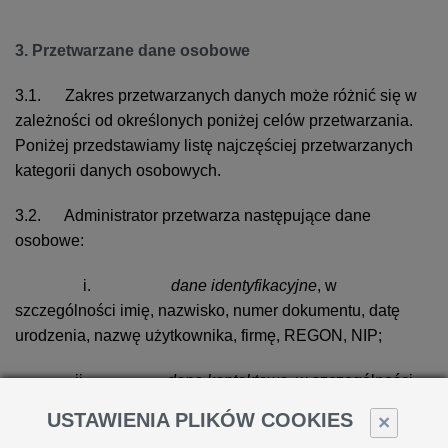
3. Przetwarzane dane osobowe
3.1. Zakres przetwarzanych danych może różnić się w
zależności od określonych poniżej celów przetwarzania.
Poniżej przedstawiamy listę najczęściej przetwarzanych
kategorii danych osobowych.
3.2. Administrator przetwarza następujące dane
osobowe:
i.
dane identyfikacyjne
, w
szczególności imię, nazwisko, numer dokumentu, datę
urodzenia, nazwę użytkownika, firmę, REGON, NIP;
ii.
dane kontaktowe
, w szczególności
adres e-mail, numer telefonu, adres dostawy, adres
USTAWIENIA PLIKÓW COOKIES
×
rozliczeniowy, ewentualnie kontakt w sieciach